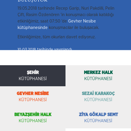
Buluşuyor
19.05.2018 tarihinde Recep Garip, Nuri Pakdilli, Pelin
Çift, Rasim Özdenören ‘in konuşmacı olarak katıldığı
etkinliğimiz, saat 07:50 ’de
Gevher Nesibe
kütüphanesinde
konuşmacılar ile buluşacak.
Etkinliğimize, tüm okurları davet ediyoruz.
10.03.2018 tarihinde yayınlandı.
ŞEHİR
MERKEZ HALK
KÜTÜPHANESİ
KÜTÜPHANESİ
GEVHER NESİBE
SEZAİ KARAKOÇ
KÜTÜPHANESİ
KÜTÜPHANESİ
BEYAZŞEHİR HALK
ZİYA GÖKALP SEMT
KÜTÜPHANESİ
KÜTÜPHANESİ