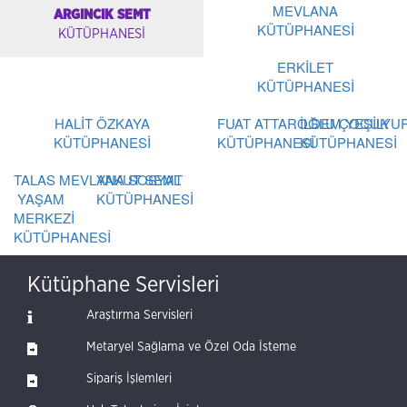
MEVLANA
ARGINCIK SEMT
KÜTÜPHANESİ
KÜTÜPHANESİ
ERKİLET
KÜTÜPHANESİ
HALİT ÖZKAYA
FUAT ATTAROĞLU ÇOCUK
İLDEM YEŞİLYU
KÜTÜPHANESİ
KÜTÜPHANESİ
KÜTÜPHANESİ
TALAS MEVLANA SOSYAL
YAKUT SEMT
YAŞAM
KÜTÜPHANESİ
MERKEZİ
KÜTÜPHANESİ
Kütüphane Servisleri
Araştırma Servisleri
Metaryel Sağlama ve Özel Oda İsteme
Sipariş İşlemleri