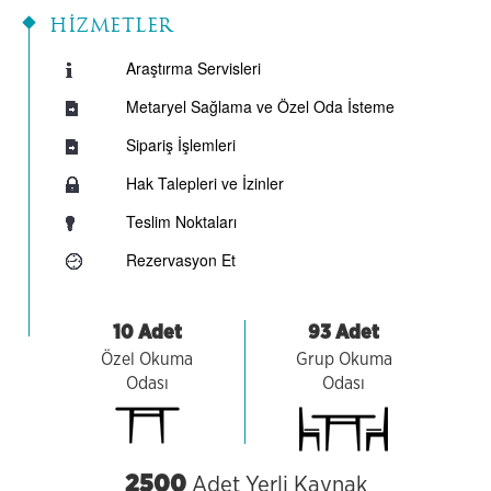
HİZMETLER
Araştırma Servisleri
Metaryel Sağlama ve Özel Oda İsteme
Sipariş İşlemleri
Hak Talepleri ve İzinler
Teslim Noktaları
Rezervasyon Et
10 Adet
93 Adet
Özel Okuma
Grup Okuma
Odası
Odası
2500
Adet Yerli Kaynak