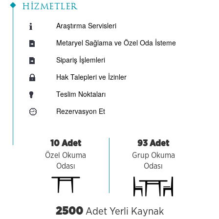
HİZMETLER
Araştırma Servisleri
Metaryel Sağlama ve Özel Oda İsteme
Sipariş İşlemleri
Hak Talepleri ve İzinler
Teslim Noktaları
Rezervasyon Et
10 Adet
93 Adet
Özel Okuma
Grup Okuma
Odası
Odası
2500
Adet Yerli Kaynak