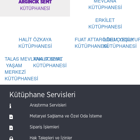
MEVLANA
ARGINCIK SEMT
KÜTÜPHANESİ
KÜTÜPHANESİ
ERKİLET
KÜTÜPHANESİ
HALİT ÖZKAYA
FUAT ATTAROĞLU ÇOCUK
İLDEM YEŞİLYU
KÜTÜPHANESİ
KÜTÜPHANESİ
KÜTÜPHANESİ
TALAS MEVLANA SOSYAL
YAKUT SEMT
YAŞAM
KÜTÜPHANESİ
MERKEZİ
KÜTÜPHANESİ
Kütüphane Servisleri
Araştırma Servisleri
Metaryel Sağlama ve Özel Oda İsteme
Sipariş İşlemleri
Hak Talepleri ve İzinler