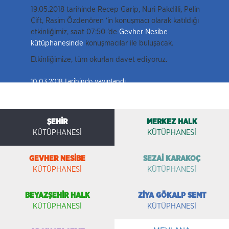
19.05.2018 tarihinde Recep Garip, Nuri Pakdilli, Pelin
Çift, Rasim Özdenören ‘in konuşmacı olarak katıldığı
etkinliğimiz, saat 07:50 ’de
Gevher Nesibe
kütüphanesinde
konuşmacılar ile buluşacak.
Etkinliğimize, tüm okurları davet ediyoruz.
10.03.2018 tarihinde yayınlandı.
ŞEHİR
MERKEZ HALK
KÜTÜPHANESİ
KÜTÜPHANESİ
GEVHER NESİBE
SEZAİ KARAKOÇ
KÜTÜPHANESİ
KÜTÜPHANESİ
BEYAZŞEHİR HALK
ZİYA GÖKALP SEMT
KÜTÜPHANESİ
KÜTÜPHANESİ