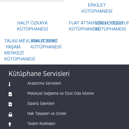
ERKİLET
KÜTÜPHANESİ
HALİT ÖZKAYA
FUAT ATTAROĞLU ÇOCUK
İLDEM YEŞİLYU
KÜTÜPHANESİ
KÜTÜPHANESİ
KÜTÜPHANESİ
TALAS MEVLANA SOSYAL
YAKUT SEMT
YAŞAM
KÜTÜPHANESİ
MERKEZİ
KÜTÜPHANESİ
Kütüphane Servisleri
Araştırma Servisleri
Metaryel Sağlama ve Özel Oda İsteme
Sipariş İşlemleri
Hak Talepleri ve İzinler
Teslim Noktaları