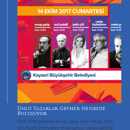
Ünlü Yazarlar Gevher Nesibede
Buluşuyor
19.05.2018 tarihinde Recep Garip, Nuri Pakdilli, Pelin
Çift, Rasim Özdenören ‘in konuşmacı olarak katıldığı