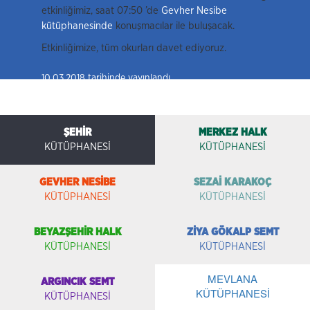
etkinliğimiz, saat 07:50 ’de
Gevher Nesibe
kütüphanesinde
konuşmacılar ile buluşacak.
Etkinliğimize, tüm okurları davet ediyoruz.
10.03.2018 tarihinde yayınlandı.
ŞEHİR
MERKEZ HALK
KÜTÜPHANESİ
KÜTÜPHANESİ
GEVHER NESİBE
SEZAİ KARAKOÇ
KÜTÜPHANESİ
KÜTÜPHANESİ
BEYAZŞEHİR HALK
ZİYA GÖKALP SEMT
KÜTÜPHANESİ
KÜTÜPHANESİ
MEVLANA
ARGINCIK SEMT
KÜTÜPHANESİ
KÜTÜPHANESİ