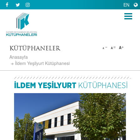
EN
KÜTÜPHANELER
Anasayfa
İldem Yeşilyurt Kütüphanesi
İLDEM YEŞİLYURT
KÜTÜPHANESİ